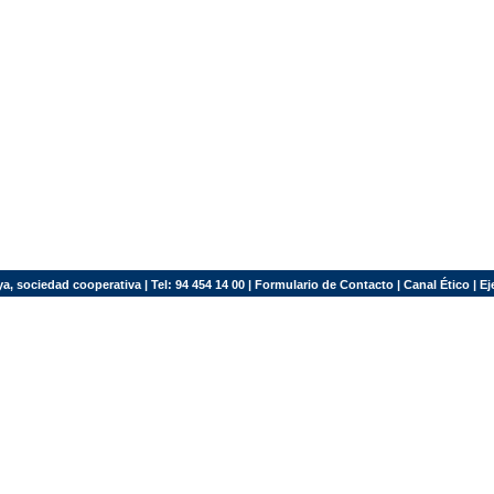
a, sociedad cooperativa | Tel: 94 454 14 00 |
Formulario de Contacto
|
Canal Ético
|
Ej