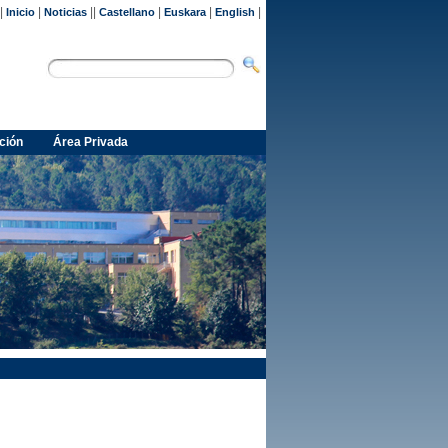
|
|
||
|
|
|
Inicio
Noticias
Castellano
Euskara
English
ción
Área Privada