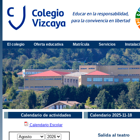
El colegio
Oferta educativa
Matrícula
Servicios
Instalac
Calendario de actividades
Calendario 2025-11-18
Calendario Escolar
Salida al teatro