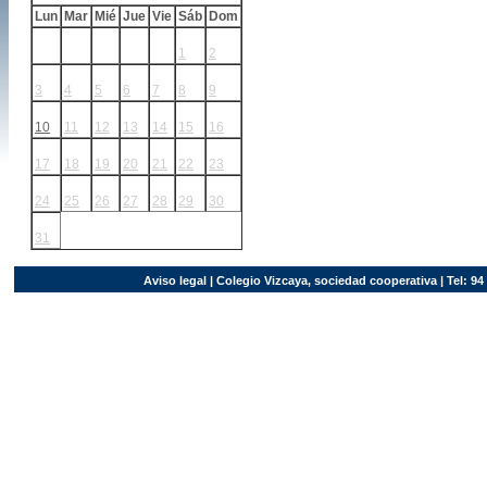
Lun
Mar
Mié
Jue
Vie
Sáb
Dom
1
2
3
4
5
6
7
8
9
10
11
12
13
14
15
16
17
18
19
20
21
22
23
24
25
26
27
28
29
30
31
Aviso legal
| Colegio Vizcaya, sociedad cooperativa | Tel: 94 