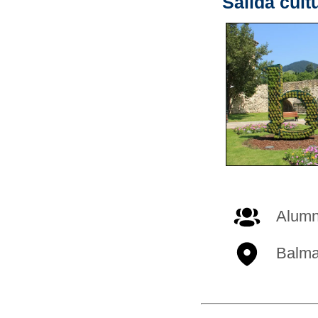
Salida cult
Alumn
Balma