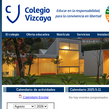
El colegio
Oferta educativa
Matrícula
Servicios
Instalac
Calendario de actividades
Calendario 2025-5-11
Calendario Escolar
No hay eventos programados p