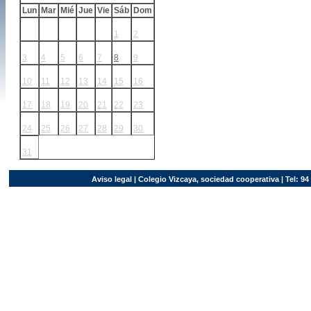
Lun
Mar
Mié
Jue
Vie
Sáb
Dom
1
2
3
4
5
6
7
8
9
10
11
12
13
14
15
16
17
18
19
20
21
22
23
24
25
26
27
28
29
30
31
Aviso legal
| Colegio Vizcaya, sociedad cooperativa | Tel: 94 