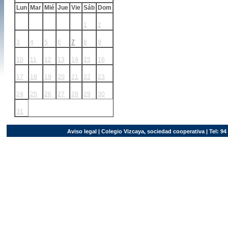
Lun
Mar
Mié
Jue
Vie
Sáb
Dom
1
2
3
4
5
6
7
8
9
10
11
12
13
14
15
16
17
18
19
20
21
22
23
24
25
26
27
28
29
30
31
Aviso legal
| Colegio Vizcaya, sociedad cooperativa | Tel: 94 