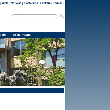
|
|
||
|
|
|
Inicio
Noticias
Castellano
Euskara
English
ción
Área Privada