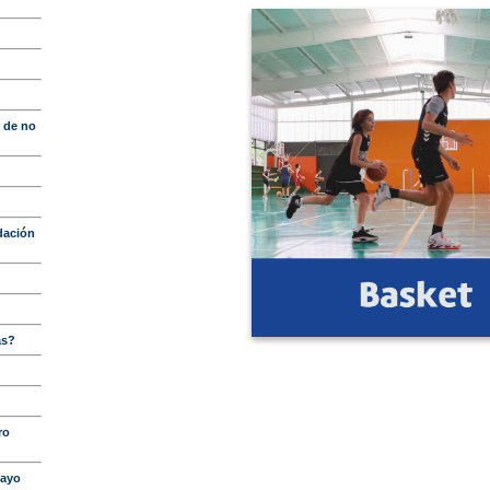
r de no
dación
as?
ro
mayo