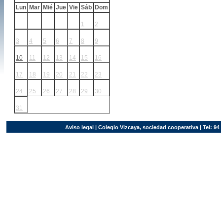
Lun
Mar
Mié
Jue
Vie
Sáb
Dom
1
2
3
4
5
6
7
8
9
10
11
12
13
14
15
16
17
18
19
20
21
22
23
24
25
26
27
28
29
30
31
Aviso legal
| Colegio Vizcaya, sociedad cooperativa | Tel: 94 