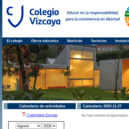
El colegio
Oferta educativa
Matrícula
Servicios
Instalac
Calendario de actividades
Calendario 2025-11-27
Calendario Escolar
No hay eventos programados p