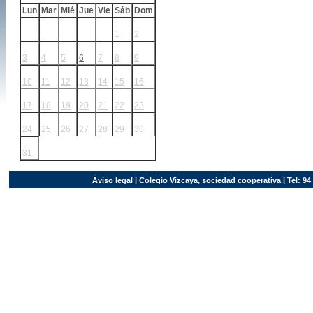
Lun
Mar
Mié
Jue
Vie
Sáb
Dom
1
2
3
4
5
6
7
8
9
10
11
12
13
14
15
16
17
18
19
20
21
22
23
24
25
26
27
28
29
30
31
Aviso legal
| Colegio Vizcaya, sociedad cooperativa | Tel: 94 