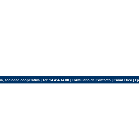
a, sociedad cooperativa | Tel: 94 454 14 00 |
Formulario de Contacto
|
Canal Ético
|
Ej