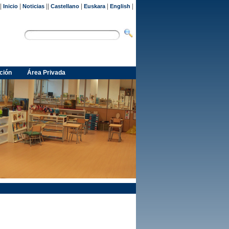
|
|
||
|
|
|
Inicio
Noticias
Castellano
Euskara
English
ción
Área Privada