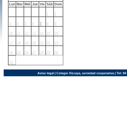
Lun
Mar
Mié
Jue
Vie
Sáb
Dom
1
2
3
4
5
6
7
8
9
10
11
12
13
14
15
16
17
18
19
20
21
22
23
24
25
26
27
28
29
30
31
Aviso legal
| Colegio Vizcaya, sociedad cooperativa | Tel: 94 