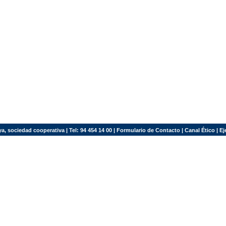
a, sociedad cooperativa | Tel: 94 454 14 00 |
Formulario de Contacto
|
Canal Ético
|
Ej