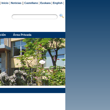
|
|
||
|
|
|
Inicio
Noticias
Castellano
Euskara
English
ción
Área Privada