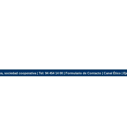
a, sociedad cooperativa | Tel: 94 454 14 00 |
Formulario de Contacto
|
Canal Ético
|
Ej