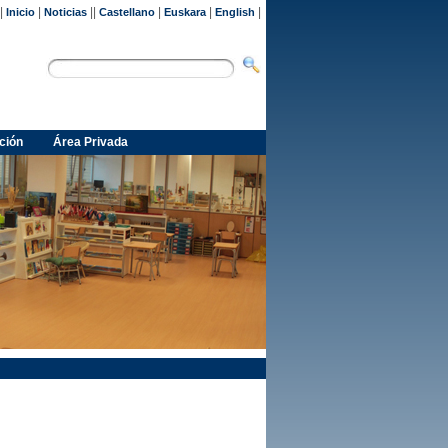
|
|
||
|
|
|
Inicio
Noticias
Castellano
Euskara
English
ción
Área Privada