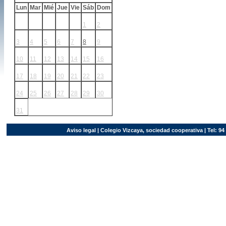
Lun
Mar
Mié
Jue
Vie
Sáb
Dom
1
2
3
4
5
6
7
8
9
10
11
12
13
14
15
16
17
18
19
20
21
22
23
24
25
26
27
28
29
30
31
Aviso legal
| Colegio Vizcaya, sociedad cooperativa | Tel: 94 