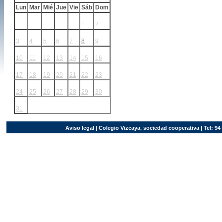
Lun
Mar
Mié
Jue
Vie
Sáb
Dom
1
2
3
4
5
6
7
8
9
10
11
12
13
14
15
16
17
18
19
20
21
22
23
24
25
26
27
28
29
30
31
Aviso legal
| Colegio Vizcaya, sociedad cooperativa | Tel: 94 