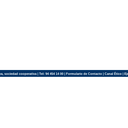
a, sociedad cooperativa | Tel: 94 454 14 00 |
Formulario de Contacto
|
Canal Ético
|
Ej