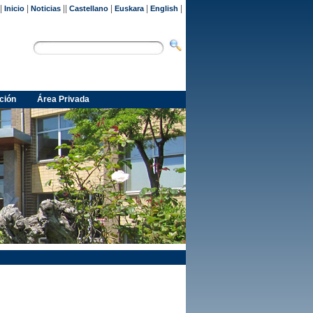
|
|
||
|
|
|
Inicio
Noticias
Castellano
Euskara
English
ción
Área Privada