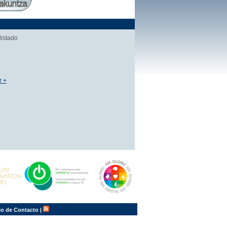
listado
r +
io de Contacto
|