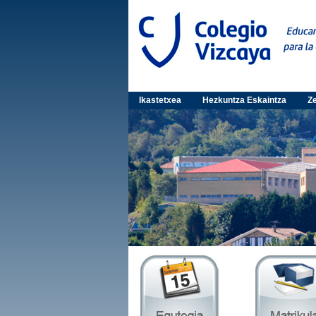
Ikastetxea
Hezkuntza Eskaintza
Ze