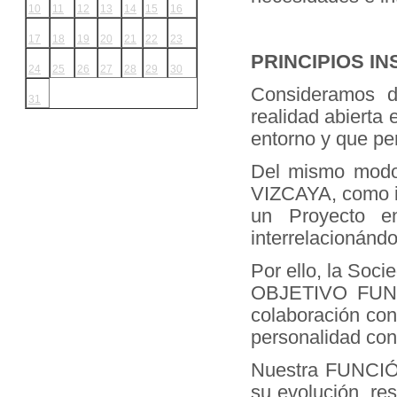
10
11
12
13
14
15
16
17
18
19
20
21
22
23
PRINCIPIOS I
24
25
26
27
28
29
30
Consideramos 
31
realidad abierta 
entorno y que per
Del mismo modo
VIZCAYA, como i
un Proyecto en
interrelacionándo
Por ello, la So
OBJETIVO FUND
colaboración con
personalidad con
Nuestra FUNCIÓN
su evolución, re