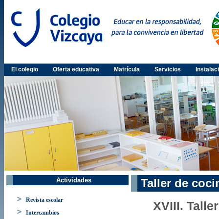
El colegio
Oferta educativa
Matrícula
Servicios
Instalac
Actividades
Taller de coci
Revista escolar
XVIII. Talle
Intercambios