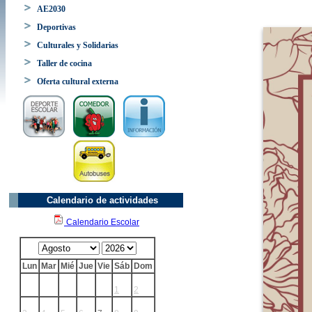
AE2030
Deportivas
Culturales y Solidarias
Taller de cocina
Oferta cultural externa
Calendario de actividades
Calendario Escolar
Lun
Mar
Mié
Jue
Vie
Sáb
Dom
1
2