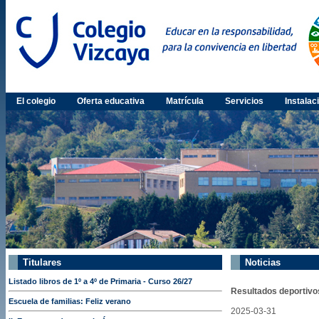
El colegio
Oferta educativa
Matrícula
Servicios
Instalac
Titulares
Noticias
Listado libros de 1º a 4º de Primaria - Curso 26/27
Resultados deportivo
Escuela de familias: Feliz verano
2025-03-31