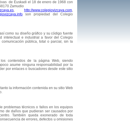
ativas de Euskadi el 18 de enero de 1968 con
6 48170 Zamudio
izcaya.es
,
http://www.colegiovizcaya.com
,
giovizcaya.info
son propiedad del Colegio
 así como su diseño gráfico y su código fuente
 intelectual e industrial a favor del Colegio
comunicación pública, total o parcial, sin la
 los contenidos de la página Web, siendo
ampoco asume ninguna responsabilidad por la
der por enlaces o buscadores desde este sitio
 tanto la información contenida en su sitio Web
o.
 problemas técnicos o fallos en los equipos
 como de daños que pudieran ser causados por
el centro. También queda exonerado de toda
 consecuencia de errores, defectos u omisiones