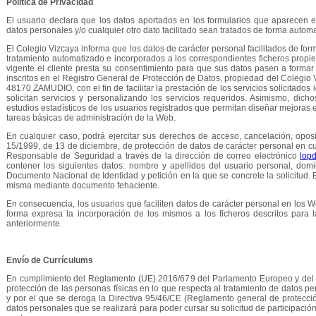
Política de Privacidad
El usuario declara que los datos aportados en los formularios que aparecen 
datos personales y/o cualquier otro dato facilitado sean tratados de forma autom
El Colegio Vizcaya informa que los datos de carácter personal facilitados de for
tratamiento automatizado e incorporados a los correspondientes ficheros propie
vigente el cliente presta su consentimiento para que sus datos pasen a form
inscritos en el Registro General de Protección de Datos, propiedad del Colegi
48170 ZAMUDIO, con el fin de facilitar la prestación de los servicios solicitados
solicitan servicios y personalizando los servicios requeridos. Asimismo, dicho
estudios estadísticos de los usuarios registrados que permitan diseñar mejoras e
tareas básicas de administración de la Web.
En cualquier caso, podrá ejercitar sus derechos de acceso, cancelación, oposic
15/1999, de 13 de diciembre, de protección de datos de carácter personal en cu
Responsable de Seguridad a través de la dirección de correo electrónico
lop
contener los siguientes datos: nombre y apellidos del usuario personal, domici
Documento Nacional de Identidad y petición en la que se concrete la solicitud.
misma mediante documento fehaciente.
En consecuencia, los usuarios que faciliten datos de carácter personal en lo
forma expresa la incorporación de los mismos a los ficheros descritos para 
anteriormente.
Envío de Currículums
En cumplimiento del Reglamento (UE) 2016/679 del Parlamento Europeo y del Co
protección de las personas físicas en lo que respecta al tratamiento de datos per
y por el que se deroga la Directiva 95/46/CE (Reglamento general de protecci
datos personales que se realizará para poder cursar su solicitud de participació