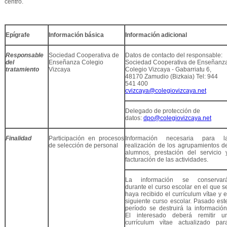
centro.
Epígrafe
Información básica
Información adicional
Responsable
Sociedad Cooperativa de
Datos de contacto del responsable:
del
Enseñanza Colegio
Sociedad Cooperativa de Enseñanz
tratamiento
Vizcaya
Colegio Vizcaya - Gabarriatu 6,
48170 Zamudio (Bizkaia) Tel: 944
541 400
cvizcaya@colegiovizcaya.net
Delegado de protección de
datos:
dpo@colegiovizcaya.net
Finalidad
Participación en procesos
Información necesaria para l
de selección de personal
realización de los agrupamientos d
alumnos, prestación del servicio 
facturación de las actividades.
La información se conservar
durante el curso escolar en el que s
haya recibido el currículum vítae y e
siguiente curso escolar. Pasado est
período se destruirá la información
El interesado deberá remitir u
currículum vítae actualizado par