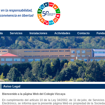
ula
Servicios
Instalaciones
Actividades
Contacto
Funda
Aviso Legal
Bienvenido a la página Web del Colegio Vizcaya
En cumplimiento del artículo 10 de la Ley 34/2002, de 11 de julio, de Servicio
Electrónico, se informa que la presente página Web es propiedad de la Socie