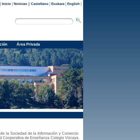
|
|
||
|
|
|
Inicio
Noticias
Castellano
Euskara
English
ción
Área Privada
s de la Sociedad de la Información y Comercio
dad Cooperativa de Enseñanza Colegio Vizcaya