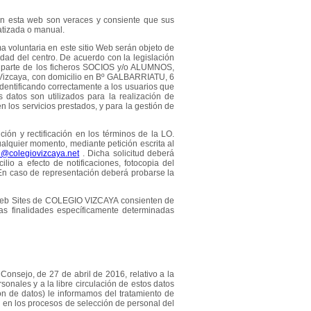
en esta web son veraces y consiente que sus
atizada o manual.
ma voluntaria en este sitio Web serán objeto de
dad del centro. De acuerdo con la legislación
ar parte de los ficheros SOCIOS y/o ALUMNOS,
o Vizcaya, con domicilio en Bº GALBARRIATU, 6
 identificando correctamente a los usuarios que
s datos son utilizados para la realización de
n los servicios prestados, y para la gestión de
ión y rectificación en los términos de la LO.
alquier momento, mediante petición escrita al
d@colegiovizcaya.net
. Dicha solicitud deberá
lio a efecto de notificaciones, fotocopia del
 En caso de representación deberá probarse la
s Web Sites de COLEGIO VIZCAYA consienten de
las finalidades específicamente determinadas
nsejo, de 27 de abril de 2016, relativo a la
sonales y a la libre circulación de estos datos
ón de datos) le informamos del tratamiento de
n en los procesos de selección de personal del