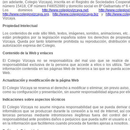
(en adelante, Colegio Vizcaya), inscrita en el Registro de Sociedades Cooper
número 15418, CIF número F48052880 y domicilio social en Bº Galbarriatu nº 
Los dominios
http://www.colegiovizcaya.net
,
http://www.colegiov
http://www.colegiovizcaya.org
,
http://www.colegiovizcaya.biz
y
http://www.cole
Vizcaya.
Propiedad Intelectual
Los contenidos de este sitio Web, textos, imágenes, sonidos, animaciones, etc.
están protegidos por la legislación española sobre los derechos de propiedad
Vizcaya. Queda por tanto totalmente prohibida su reproducción, distribución o 
autorización expresa del Colegio.
Contenido de la Web y enlaces
El Colegio Vizcaya no se responsabiliza del mal uso que se realice de
responsabilidad exclusiva de la persona que accede a ellos o los utiliza. T
información contenida en las páginas Web de terceros a las que se pueda acce
Web.
Actualización y modificación de la página Web
El Colegio Vizcaya se reserva el derecho a modificar o eliminar, sin previo aviso,
como su configuración y presentación, sin asumir responsabilidad alguna por ell
Indicaciones sobre aspectos técnicos
El Colegio Vizcaya no asume ninguna responsabilidad que se pueda derivar de
informáticos que se produzcan durante la conexión a la red de Internet, así
terceras personas mediante intromisiones ilegítimas fuera del control d
responsabilidad ante posibles daños o perjuicios que pueda sufrir el usuario a
en la información que facilitemos cuando proceda de fuentes ajenas a nosotros.