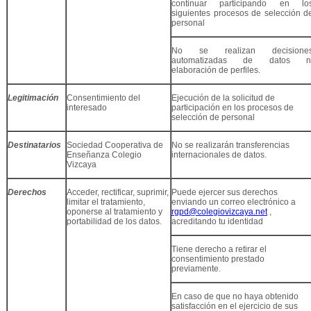
continuar participando en lo
siguientes procesos de selección d
personal
No se realizan decisione
automatizadas de datos n
elaboración de perfiles.
Legitimación
Consentimiento del
Ejecución de la solicitud de
interesado
participación en los procesos de
selección de personal
Destinatarios
Sociedad Cooperativa de
No se realizarán transferencias
Enseñanza Colegio
internacionales de datos.
Vizcaya
Derechos
Acceder, rectificar, suprimir,
Puede ejercer sus derechos
limitar el tratamiento,
enviando un correo electrónico a
oponerse al tratamiento y
rgpd@colegiovizcaya.net
,
portabilidad de los datos.
acreditando tu identidad
Tiene derecho a retirar el
consentimiento prestado
previamente.
En caso de que no haya obtenido
satisfacción en el ejercicio de sus