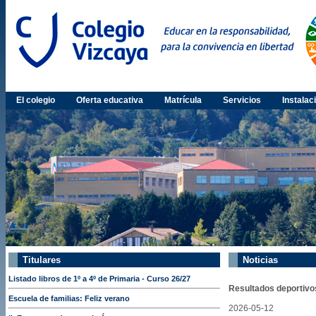
El colegio
Oferta educativa
Matrícula
Servicios
Instalac
Titulares
Noticias
Listado libros de 1º a 4º de Primaria - Curso 26/27
Resultados deportivos
Escuela de familias: Feliz verano
2026-05-12