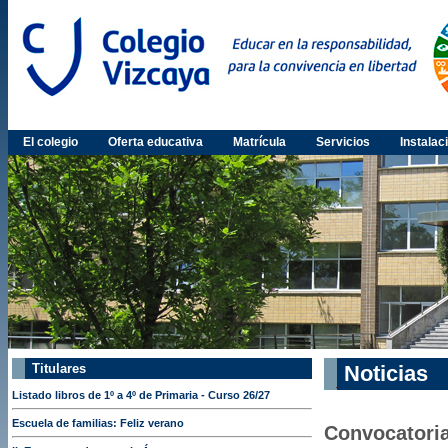
El colegio
Oferta educativa
Matrícula
Servicios
Instalac
Titulares
Noticias
Listado libros de 1º a 4º de Primaria - Curso 26/27
Escuela de familias: Feliz verano
Convocatori